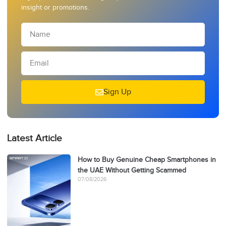
insight or promotions.
Sign Up
Latest Article
How to Buy Genuine Cheap Smartphones in
the UAE Without Getting Scammed
07/08/2026