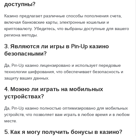
доступны?
Казино предлагает различные способы пополнения счета,
включая банковские карты, электронные кошельки и
криптовалюту. Убедитесь, что выбраны доступные для вашего
региона методы.
3. Являются ли игры в Pin-Up казино
безопасными?
Да, Pin-Up казино лицензировано и использует передовые
технологии шифрования, что обеспечивает безопасность и
защиту ваших данных.
4. Можно ли играть на мобильных
устройствах?
Да, Pin-Up казино полностью оптимизировано для мобильных
устройств, что позволяет вам играть в любое время и в любом
месте.
5. Как я могу получить бонусы в казино?