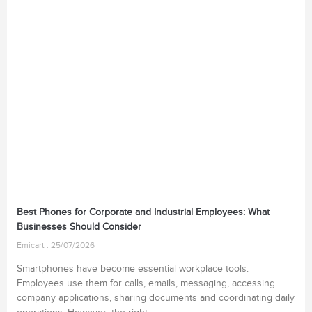
Best Phones for Corporate and Industrial Employees: What
Businesses Should Consider
Emicart
25/07/2026
Smartphones have become essential workplace tools.
Employees use them for calls, emails, messaging, accessing
company applications, sharing documents and coordinating daily