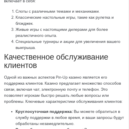
включает в себя:
Слоты с различными темами и механиками.
Классические настольные игры, такие как рулетка и
блэкджек.
Живые игры с настоящими дилерами для более
реалистичного опыта.
Специальные турниры и акции для увеличения вашего
выигрыша.
Качественное обслуживание
клиентов
Одной из важных аспектов Pin-Up казино является его
поддержка клиентов. Казино предлагает множество способов
связи, включая чат, электронную почту и телефон. Это
позволяет игрокам быстро решать любые вопросы или
проблемы. Ключевые характеристики обслуживания клиентов:
Круглосуточная поддержка:
Вы можете обратиться в
службу поддержки в любое время, и ваши запросы будут
обработаны незамедлительно.