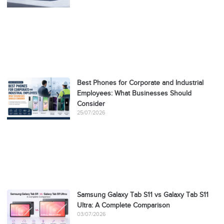
Best Phones for Corporate and Industrial
Employees: What Businesses Should
Consider
25/07/2026
Samsung Galaxy Tab S11 vs Galaxy Tab S11
Ultra: A Complete Comparison
03/07/2026