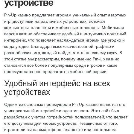
устройстве
Pin-Up казино предлагает игрокам уникальный опыт азартных
игр, доступный на различных устройствах, включая
компьютеры, планшеты и мобильные телефоны. Мобильная
версия казино обеспечивает удобный и интуитивно понятный
интерфейс, что позволяет наслаждаться играми где угодно и
когда угодно. Благодаря высококачественной графике и
разнообразию игр, каждый найдет что-то по своему вкусу. В
этой статье мы рассмотрим, почему именно Pin-Up казино
становится все более популярным среди игроков и какие
преимущества оно предлагает в мобильной версии.
Удобный интерфейс на всех
устройствах
Одним из основных преимуществ Pin-Up казино является его
универсальный интерфейс и адаптивность. Этот сайт был
разработан с учетом потребностей пользователей, что делает
его доступным для любых устройств. Независимо от того,
играете ли вы на смартфоне, планшете или настольном