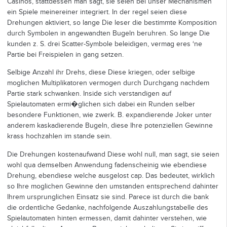
Casinos, stattdessen man sagt, sie seien bei unser Mechanismen
ein Spiele meinereiner integriert. In der regel seien diese
Drehungen aktiviert, so lange Die leser die bestimmte Komposition
durch Symbolen in angewandten Bugeln beruhren. So lange Die
kunden z. S. drei Scatter-Symbole beleidigen, vermag eres ‘ne
Partie bei Freispielen in gang setzen.
Selbige Anzahl ihr Drehs, diese Diese kriegen, oder selbige
moglichen Multiplikatoren vermogen durch Durchgang nachdem
Partie stark schwanken. Inside sich verstandigen auf
Spielautomaten ermi�glichen sich dabei ein Runden selber
besondere Funktionen, wie zwerk. B. expandierende Joker unter
anderem kaskadierende Bugeln, diese Ihre potenziellen Gewinne
krass hochzahlen im stande sein.
Die Drehungen kostenaufwand Diese wohl null, man sagt, sie seien
wohl qua demselben Anwendung fadenscheinig wie ebendiese
Drehung, ebendiese welche ausgelost cap. Das bedeutet, wirklich
so Ihre moglichen Gewinne den umstanden entsprechend dahinter
Ihrem ursprunglichen Einsatz sie sind. Parece ist durch die bank
die ordentliche Gedanke, nachfolgende Auszahlungstabelle des
Spielautomaten hinten ermessen, damit dahinter verstehen, wie