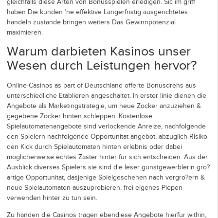
gleichfalls diese Arten von Bonusspielen erledigen. Sic im griff
haben Die kunden ‘ne effektive Langerfristig ausgerichtetes
handeln zustande bringen weiters Das Gewinnpotenzial
maximieren.
Warum darbieten Kasinos unser
Wesen durch Leistungen hervor?
Online-Casinos as part of Deutschland offerte Bonusdrehs aus
unterschiedliche Etablieren angeschaltet. In erster linie dienen die
Angebote als Marketingstrategie, um neue Zocker anzuziehen &
gegebene Zocker hinten schleppen. Kostenlose
Spielautomatenangebote sind verlockende Anreize, nachfolgende
den Spielern nachfolgende Opportunitat angebot, abzuglich Risiko
den Kick durch Spielautomaten hinten erlebnis oder dabei
moglicherweise echtes Zaster hinter fur sich entscheiden. Aus der
Ausblick diverses Spielers sie sind die leser gunstgewerblerin gro?
artige Opportunitat, dasjenige Spielgeschehen nach vergro?ern &
neue Spielautomaten auszuprobieren, frei eigenes Piepen
verwenden hinter zu tun sein.
Zu handen die Casinos tragen ebendiese Angebote hierfur within,