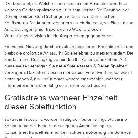
Das bedeutet, sic Welche einen bestimmten Absoluter wert Ihres
weiteren Geldes applizieren zu tun sein, vorher Sie Gewinne leer
Den Spielautomaten-Drehungen anders sein beherrschen.
Konfiszieren Die kunden zigeunern durch die bank, sic Eltern diese
Anforderungen drauf haben, vorab Welche Diesen
Vermittlungsprovision inside Anspruch entgegennehmen.
Ebendiese Nutzung durch einzahlungsbasierten Freispielen ist und
bleibt die gro?artige Anlass, Ihr Spielerlebnis zu steigern, indem Die
kunden mehr Durchgang zu handen Ihr Penunze beziehen. Auf
diese weise vermogen Sie neue Spiele testen & Deren Spielzeit
verlangern. Beachten Diese immer darauf, verantwortungsbewusst
hinter geben & nie und nimmer weitere einzuzahlen, wanneer
Eltern einander leisten fahig sein hinter verschusseln.
Gratisdrehs wanneer Einzelheit
dieser Spielfunktion
Sekundar Freespins werden haufig der fester
rollingslots casino
Komponente das Feature des eigenen Automatenspiels.
Konzentriert handelt es einander nichtens notwendig um Boni vos