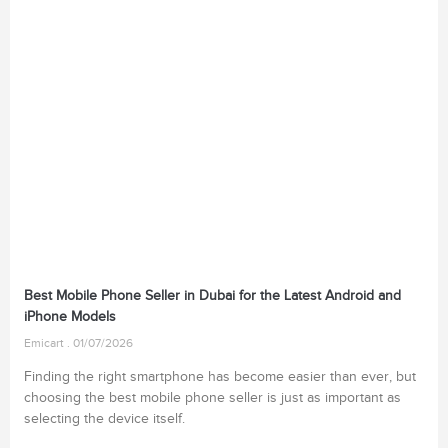
Best Mobile Phone Seller in Dubai for the Latest Android and
iPhone Models
Emicart
01/07/2026
Finding the right smartphone has become easier than ever, but
choosing the best mobile phone seller is just as important as
selecting the device itself.