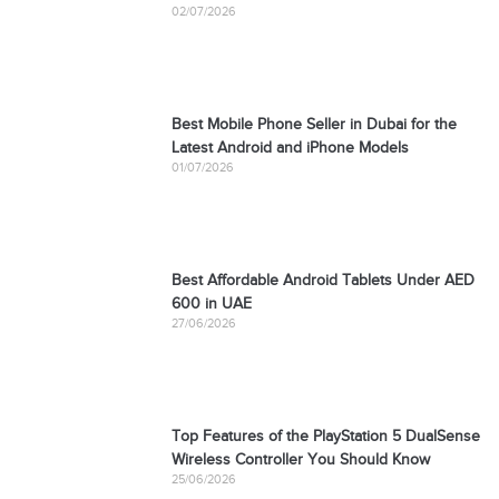
02/07/2026
Best Mobile Phone Seller in Dubai for the
Latest Android and iPhone Models
01/07/2026
Best Affordable Android Tablets Under AED
600 in UAE
27/06/2026
Top Features of the PlayStation 5 DualSense
Wireless Controller You Should Know
25/06/2026