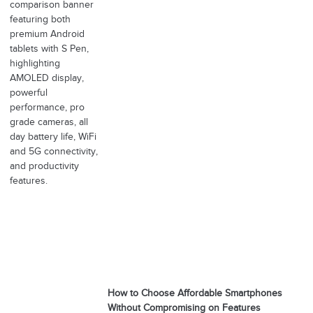
How to Choose Affordable Smartphones
Without Compromising on Features