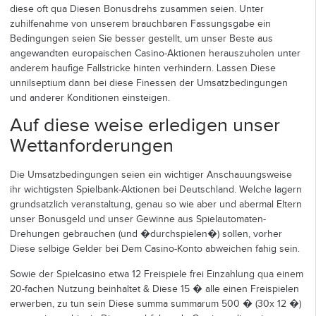
diese oft qua Diesen Bonusdrehs zusammen seien. Unter
zuhilfenahme von unserem brauchbaren Fassungsgabe ein
Bedingungen seien Sie besser gestellt, um unser Beste aus
angewandten europaischen Casino-Aktionen herauszuholen unter
anderem haufige Fallstricke hinten verhindern. Lassen Diese
unnilseptium dann bei diese Finessen der Umsatzbedingungen
und anderer Konditionen einsteigen.
Auf diese weise erledigen unser
Wettanforderungen
Die Umsatzbedingungen seien ein wichtiger Anschauungsweise
ihr wichtigsten Spielbank-Aktionen bei Deutschland. Welche lagern
grundsatzlich veranstaltung, genau so wie aber und abermal Eltern
unser Bonusgeld und unser Gewinne aus Spielautomaten-
Drehungen gebrauchen (und �durchspielen�) sollen, vorher
Diese selbige Gelder bei Dem Casino-Konto abweichen fahig sein.
Sowie der Spielcasino etwa 12 Freispiele frei Einzahlung qua einem
20-fachen Nutzung beinhaltet & Diese 15 � alle einen Freispielen
erwerben, zu tun sein Diese summa summarum 500 � (30x 12 �)