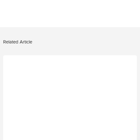
Related Article