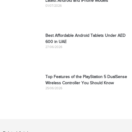
Latest Android and iPhone Models
01/07/2026
Best Affordable Android Tablets Under AED
600 in UAE
27/06/2026
Top Features of the PlayStation 5 DualSense
Wireless Controller You Should Know
25/06/2026