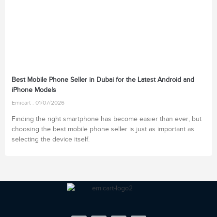
Best Mobile Phone Seller in Dubai for the Latest Android and
iPhone Models
Emicart
01/07/2026
Finding the right smartphone has become easier than ever, but
choosing the best mobile phone seller is just as important as
selecting the device itself.