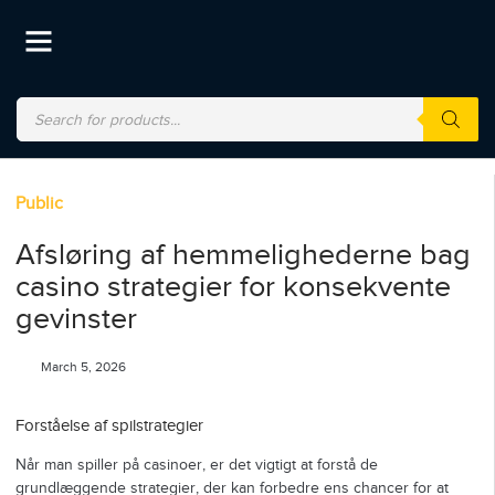
Public
Afsløring af hemmelighederne bag
casino strategier for konsekvente
gevinster
March 5, 2026
Forståelse af spilstrategier
Når man spiller på casinoer, er det vigtigt at forstå de
grundlæggende strategier, der kan forbedre ens chancer for at