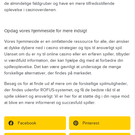
de almindelige faldgruber og have en mere tilfredsstillende
oplevelse i casinoverdenen.
Opdag vores hjemmeside for mere indsigt
Vores hjemmeside er en omfattende ressource for alle, der ønsker
at dykke dybere ned i casino strategier og tips til ansvarligt spil.
Uanset om du er ny til online casino eller en erfaren spiller, tilbyder
vi værdifuld information, der kan hjælpe dig med at forbedre din
spilleoplevelse. Det kan være gavnligt at undersøge de mange
forskellige alternativer, der findes på markedet.
Besøg os for at finde ud af mere om de forskellige spilmuligheder,
der findes udenfor ROFUS-systemet, og få de bedste råd til at
spille sikkert og ansvarligt. Vi er her for at støtte dig i din rejse mod
at blive en mere informeret og succesfuld spiller.
Facebook
Pinterest