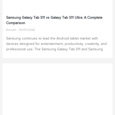
Samsung Galaxy Tab S11 vs Galaxy Tab S11 Ultra: A Complete
Comparison
Emicart
03/07/2026
Samsung continues to lead the Android tablet market with
devices designed for entertainment, productivity, creativity, and
professional use. The Samsung Galaxy Tab S11 and Samsung