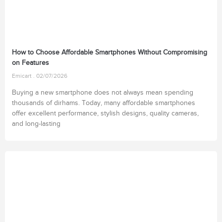
How to Choose Affordable Smartphones Without Compromising
on Features
Emicart
02/07/2026
Buying a new smartphone does not always mean spending
thousands of dirhams. Today, many affordable smartphones
offer excellent performance, stylish designs, quality cameras,
and long-lasting