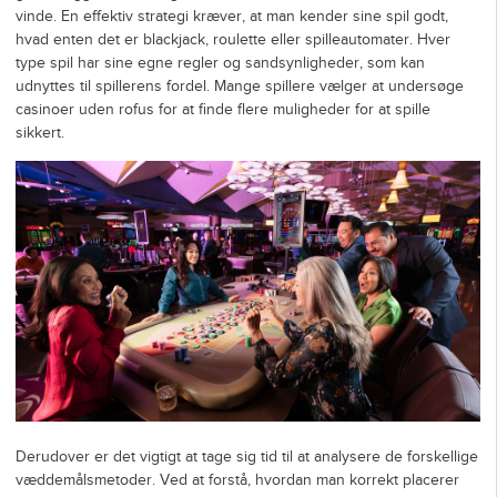
vinde. En effektiv strategi kræver, at man kender sine spil godt,
hvad enten det er blackjack, roulette eller spilleautomater. Hver
type spil har sine egne regler og sandsynligheder, som kan
udnyttes til spillerens fordel. Mange spillere vælger at undersøge
casinoer uden rofus
for at finde flere muligheder for at spille
sikkert.
Derudover er det vigtigt at tage sig tid til at analysere de forskellige
væddemålsmetoder. Ved at forstå, hvordan man korrekt placerer