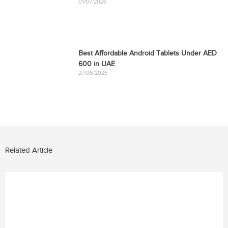
01/07/2026
Best Affordable Android Tablets Under AED
600 in UAE
27/06/2026
Related Article