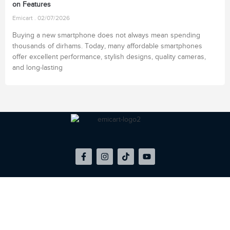
on Features
Emicart
02/07/2026
Buying a new smartphone does not always mean spending
thousands of dirhams. Today, many affordable smartphones
offer excellent performance, stylish designs, quality cameras,
and long-lasting