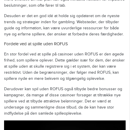
beslutninger, som ofte fører til tab.
Desuden er det en god idé at holde sig opdateret om de nyeste
trends og strategier inden for gambling. Websteder, der tilbyder
guide og information, kan være uvurderlige ressourcer for både
nye og erfarne spillere, der ønsker at forbedre deres færdigheder.
Fordele ved at spille uden ROFUS
En stor fordel ved at spille på casinoer uden ROFUS er den øgede
frihed, som spillere oplever. Dette gælder især for dem, der ønsker
at spille uden at skulle registrere sig i et system, der kan være
restriktivt. Uden de begrænsninger, der følger med ROFUS, kan
spillere nyde en mere bekvem og tilgængelig oplevelse.
Derudover kan spil uden ROFUS også tilbyde bedre bonusser og
kampagner, da mange af disse casinoer forsøger at tiltrække nye
spillere ved at tilbyde attraktive belønninger. Det er værd at
undersøge og sammenligne disse tilbud, da de kan have stor
indflydelse på den samlede spilleoplevelse.